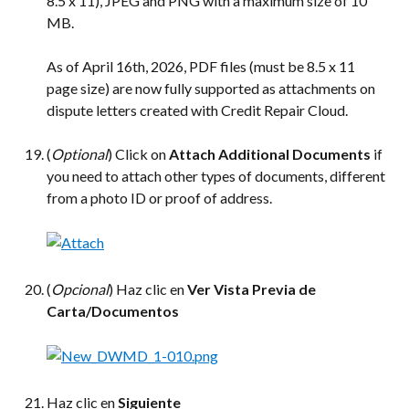
8.5 x 11), JPEG and PNG with a maximum size of 10 
MB.
As of April 16th, 2026, PDF files (must be 8.5 x 11 
page size) are now fully supported as attachments on 
dispute letters created with Credit Repair Cloud.
(
Optional
) Click on 
Attach Additional Documents
 if 
you need to attach other types of documents, different 
from a photo ID or proof of address.
(
Opcional
) Haz clic en 
Ver Vista Previa de 
Carta/Documentos
Haz clic en 
Siguiente