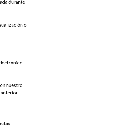
sada durante 
ualización o 
electrónico 
con nuestro 
anterior.
autas: