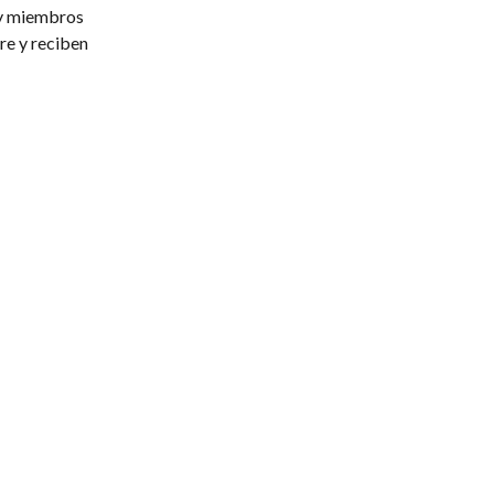
 y miembros 
re y reciben 