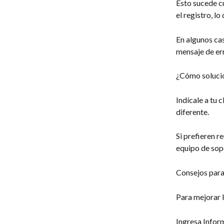
Esto sucede c
el registro, l
En algunos ca
mensaje de err
¿Cómo soluci
Indícale a tu 
diferente.
Si prefieren r
equipo de sopo
Consejos para
Para mejorar l
Ingresa Infor