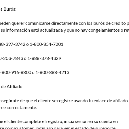
os Burós:
pueden querer comunicarse directamente con los burós de crédito p
 su información está actualizada y que no hay congelamientos o re
888-397-3742 o 1-800-854-7201
00-203-7843 o 1-888-378-4329
1-800-916-8800 o 1-800-888-4213
de Afiliado:
 asegúrate de que el cliente se registre usando tu enlace de afiliado 
tree correctamente.
 el cliente complete el registro, inicia sesión en su cuenta en 
re.com/customer_login.asp para ver el estado de su reporte.