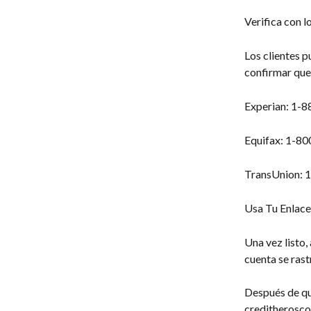
Verifica con l
Los clientes 
confirmar que
Experian: 1-
Equifax: 1-8
TransUnion: 
Usa Tu Enlace 
Una vez listo,
cuenta se ras
Después de que
creditherosco