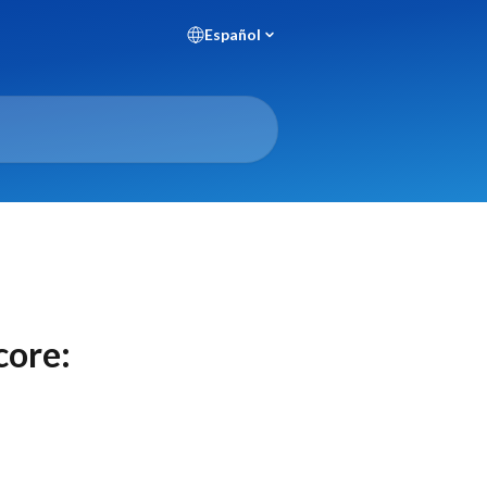
Español
core: