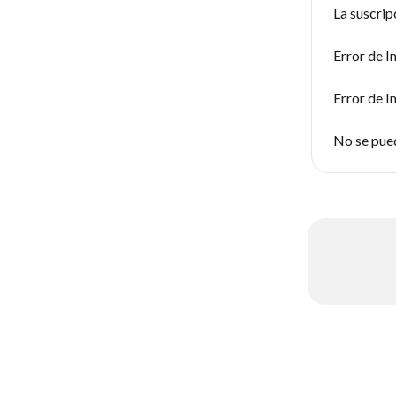
La suscrip
Error de I
Error de I
No se pued