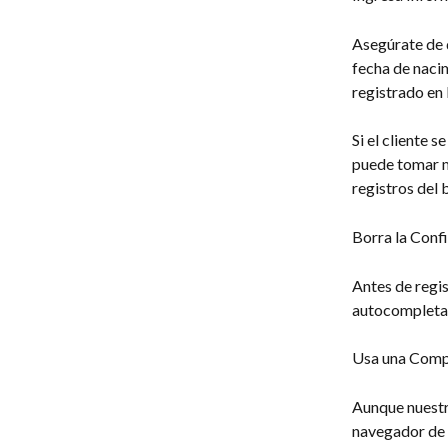
Asegúrate de 
fecha de nacim
registrado en 
Si el cliente 
puede tomar m
registros del 
Borra la Conf
Antes de regis
autocompletad
Usa una Compu
Aunque nuestro
navegador de 